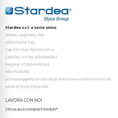
Stardea s.r.l. a socio unico
Strada Langhirano, 51/A
43124 Parma, Italy
Cap.Soc. Euro 100.000,00 i.v.
Cod.Fisc. e P.IVA 02345060343
Reg.Imp. n° 02345060343
REA n°230093
Società soggetta all’attività di direzione e coordinamento da
parte di Olyos Group SAS
LAVORA CON NOI
Clicca qui e compila il modulo*