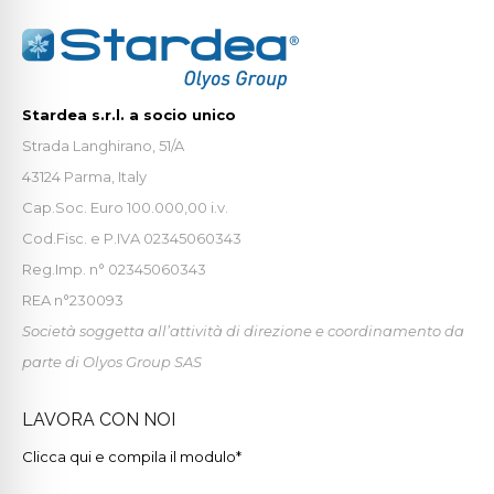
Stardea s.r.l. a socio unico
Strada Langhirano, 51/A
43124 Parma, Italy
Cap.Soc. Euro 100.000,00 i.v.
Cod.Fisc. e P.IVA 02345060343
Reg.Imp. n° 02345060343
REA n°230093
Società soggetta all’attività di direzione e coordinamento da
parte di Olyos Group SAS
LAVORA CON NOI
Clicca qui e compila il modulo*