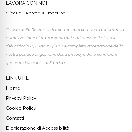
LAVORA CON NOI
Clicca qui e compila il modulo*
*L’invio della Richiesta di informazioni comporta automatica
autorizzazione al trattamento dei dati personali ai sensi
dell’articolo 13, D.lgs. 196/2003 e completa accettazione della
nostra politica di gestione della privacy e delle condizioni
generali d’uso del sito Stardea
LINK UTILI
Home
Privacy Policy
Cookie Policy
Contatti
Dichiarazione di Accessibilità