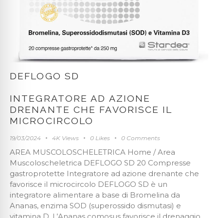
DEFLOGO SD
INTEGRATORE AD AZIONE
DRENANTE CHE FAVORISCE IL
MICROCIRCOLO
19/03/2024
4K
Views
0
Likes
0
Comments
AREA MUSCOLOSCHELETRICA Home / Area
Muscoloscheletrica DEFLOGO SD 20 Compresse
gastroprotette Integratore ad azione drenante che
favorisce il microcircolo DEFLOGO SD è un
integratore alimentare a base di Bromelina da
Ananas, enzima SOD (superossido dismutasi) e
vitamina D. L’Ananas comosus favorisce il drenaggio