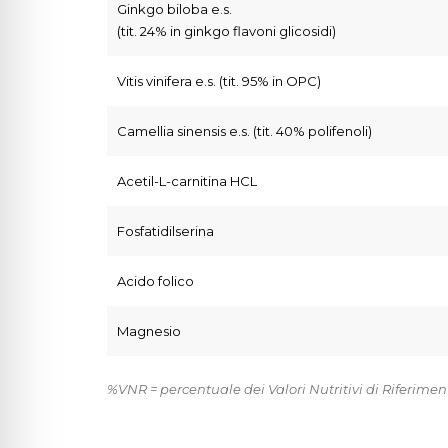
Ginkgo biloba e.s.
(tit. 24% in ginkgo flavoni glicosidi)
Vitis vinifera e.s. (tit. 95% in OPC)
Camellia sinensis e.s. (tit. 40% polifenoli)
Acetil-L-carnitina HCL
Fosfatidilserina
Acido folico
Magnesio
%VNR = percentuale dei Valori Nutritivi di Riferime