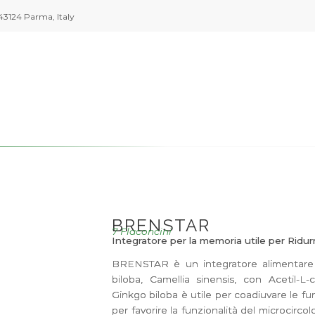
43124 Parma, Italy
BRENSTAR
7 Flaconcini
Integratore per la memoria utile per Ridu
BRENSTAR è un integratore alimentare a
biloba, Camellia sinensis, con Acetil-L-
Ginkgo biloba è utile per coadiuvare le fu
per favorire la funzionalità del microcircol