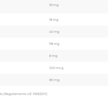
55 mg
18 mg
40 mg
118 mg
8 mg
300 mcg
80 mg
nto (Regolamento UE 1169/2011)