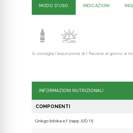
MODO D'USO
INDICAZIONI
ING
Si consiglia l’assunzione di 1 flacone al giorno al 
INFORMAZIONI NUTRIZIONALI
COMPONENTI
Ginkgo biloba e.f. (rapp. E/D 1:1)