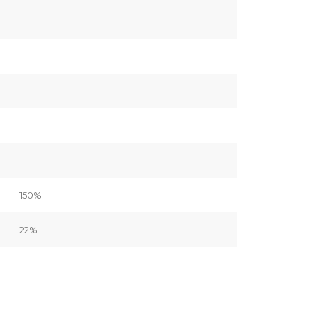
150%
22%