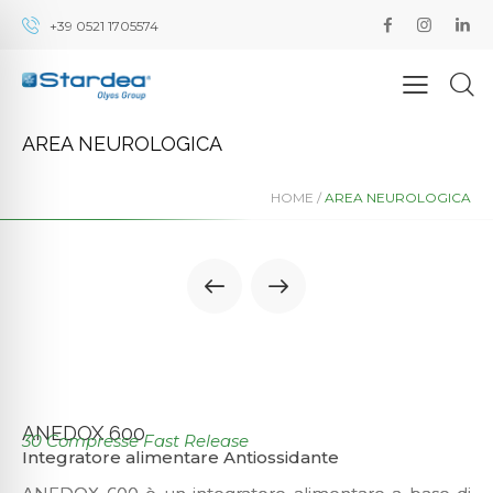
+39 0521 1705574
AREA NEUROLOGICA
HOME /
AREA NEUROLOGICA
ANEDOX 600
30 Compresse Fast Release
Integratore alimentare Antiossidante