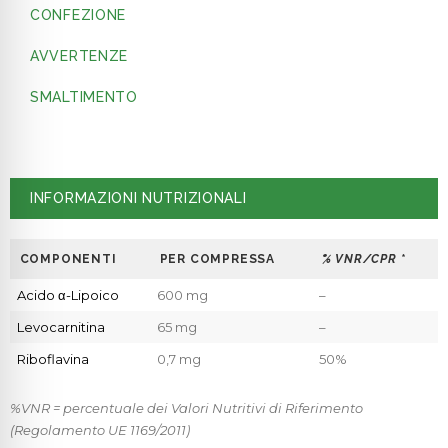
CONFEZIONE
AVVERTENZE
SMALTIMENTO
INFORMAZIONI NUTRIZIONALI
COMPONENTI
PER COMPRESSA
% VNR/CPR
*
Acido α-Lipoico
600 mg
–
Levocarnitina
65 mg
–
Riboflavina
0,7 mg
50%
%VNR = percentuale dei Valori Nutritivi di Riferimento
(Regolamento UE 1169/2011)