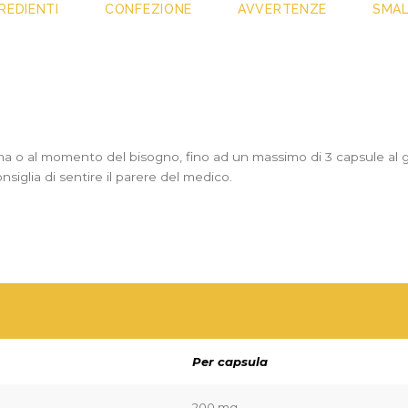
REDIENTI
CONFEZIONE
AVVERTENZE
SMA
ma o al momento del bisogno, fi­no ad un massimo di 3 capsule al g
siglia di sentire il parere del medico.
Per capsula
200 mg