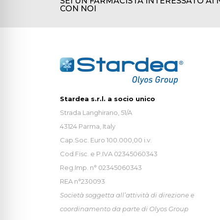
SEI UN FARMACISTA INTERESSATO AI 
CON NOI
Stardea s.r.l. a socio unico
Strada Langhirano, 51/A
43124 Parma, Italy
Cap.Soc. Euro 100.000,00 i.v.
Cod.Fisc. e P.IVA 02345060343
Reg.Imp. n° 02345060343
REA n°230093
Società soggetta all’attività di direzione e
coordinamento da parte di Olyos Group