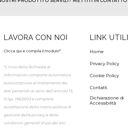
NOSTRI PRODOTTI O SERVIZI? METTITI IN CONTATTO
LAVORA CON NOI
LINK UTIL
Clicca qui e compila il modulo*
Home
Privacy Policy
*L’invio della Richiesta di
informazioni comporta automatica
Cookie Policy
autorizzazione al trattamento dei
Contatti
dati personali ai sensi dell’articolo 13,
Dichiarazione di
D.lgs. 196/2003 e completa
Accessibilità
accettazione della nostra politica di
gestione della privacy e delle
condizioni generali d’uso del sito