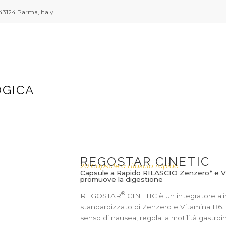
43124 Parma, Italy
GICA
REGOSTAR CINETIC
20 Capsule a rilascio rapido
Capsule a Rapido RILASCIO Zenzero* e Vi
promuove la digestione
®
REGOSTAR
CINETIC è un integratore ali
standardizzato di Zenzero e Vitamina B6. 
senso di nausea, regola la motilità gastro