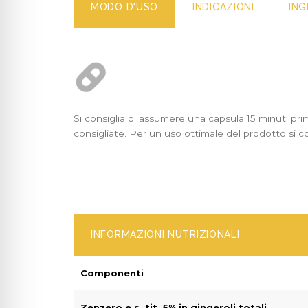
MODO D'USO
INDICAZIONI
ING
Si consiglia di assumere una capsula 15 minuti pri
consigliate. Per un uso ottimale del prodotto si con
INFORMAZIONI NUTRIZIONALI
Componenti
Zenzero e.s. tit. 5% in gingeroli totali